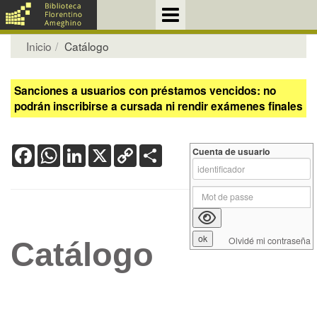
Inicio
Catálogo
Sanciones a usuarios con préstamos vencidos: no
podrán inscribirse a cursada ni rendir exámenes finales
Facebook
WhatsApp
LinkedIn
X
Copy
Share
Cuenta de usuario
Link
Olvidé mi contraseña
Catálogo