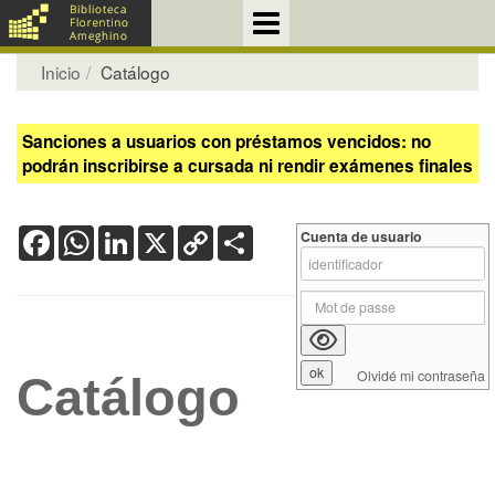
Inicio
Catálogo
Sanciones a usuarios con préstamos vencidos: no
podrán inscribirse a cursada ni rendir exámenes finales
Facebook
WhatsApp
LinkedIn
X
Copy
Share
Cuenta de usuario
Link
Olvidé mi contraseña
Catálogo