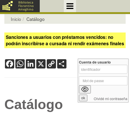
Inicio
Catálogo
Sanciones a usuarios con préstamos vencidos: no
podrán inscribirse a cursada ni rendir exámenes finales
Facebook
WhatsApp
LinkedIn
X
Copy
Share
Cuenta de usuario
Link
Olvidé mi contraseña
Catálogo