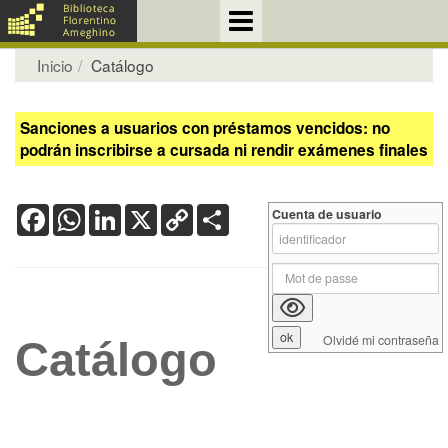
Inicio
Catálogo
Sanciones a usuarios con préstamos vencidos: no
podrán inscribirse a cursada ni rendir exámenes finales
Facebook
WhatsApp
LinkedIn
X
Copy
Share
Cuenta de usuario
Link
Olvidé mi contraseña
Catálogo