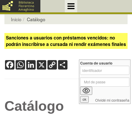
Inicio
Catálogo
Sanciones a usuarios con préstamos vencidos: no
podrán inscribirse a cursada ni rendir exámenes finales
Facebook
WhatsApp
LinkedIn
X
Copy
Share
Cuenta de usuario
Link
Olvidé mi contraseña
Catálogo