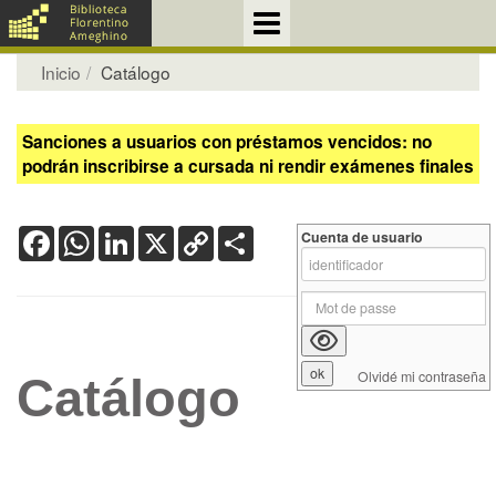
Inicio
Catálogo
Sanciones a usuarios con préstamos vencidos: no
podrán inscribirse a cursada ni rendir exámenes finales
Facebook
WhatsApp
LinkedIn
X
Copy
Share
Cuenta de usuario
Link
Olvidé mi contraseña
Catálogo