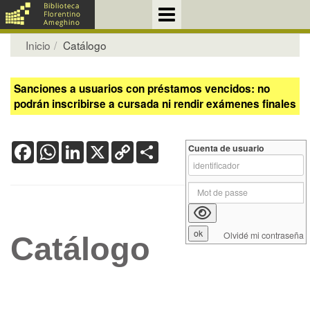
Inicio
Catálogo
Sanciones a usuarios con préstamos vencidos: no
podrán inscribirse a cursada ni rendir exámenes finales
Facebook
WhatsApp
LinkedIn
X
Copy
Share
Cuenta de usuario
Link
Olvidé mi contraseña
Catálogo