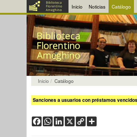
Inicio
Noticias
Catálogo
Inicio
Catálogo
Sanciones a usuarios con préstamos vencidos:
Facebook
WhatsApp
LinkedIn
X
Copy
Share
Link