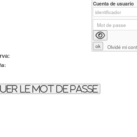
Cuenta de usuario
Olvidé mi con
rva:
ña:
uer le mot de passe