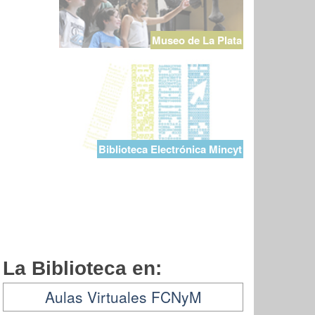
Museo de La Plata
Biblioteca Electrónica Mincyt
La Biblioteca en:
Aulas Virtuales FCNyM