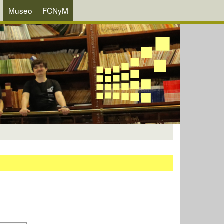
Museo
FCNyM