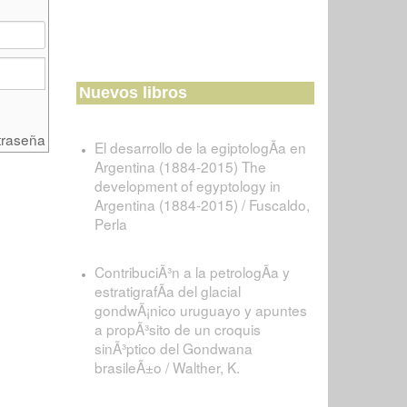
Nuevos libros
traseña
El desarrollo de la egiptologÃ­a en
Argentina (1884-2015) The
development of egyptology in
Argentina (1884-2015) / Fuscaldo,
Perla
ContribuciÃ³n a la petrologÃ­a y
estratigrafÃ­a del glacial
gondwÃ¡nico uruguayo y apuntes
a propÃ³sito de un croquis
sinÃ³ptico del Gondwana
brasileÃ±o / Walther, K.