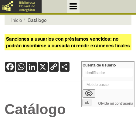
Inicio
Catálogo
Sanciones a usuarios con préstamos vencidos: no
podrán inscribirse a cursada ni rendir exámenes finales
Facebook
WhatsApp
LinkedIn
X
Copy
Share
Cuenta de usuario
Link
Olvidé mi contraseña
Catálogo