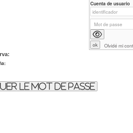
Cuenta de usuario
Olvidé mi con
rva:
ña:
uer le mot de passe