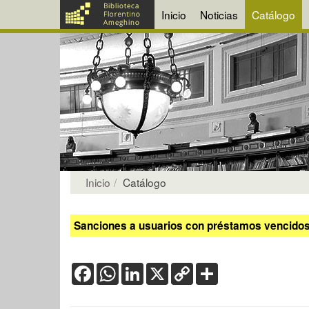
Inicio
Noticias
Catálogo
Inicio
Catálogo
Sanciones a usuarios con préstamos vencidos:
Facebook
WhatsApp
LinkedIn
X
Copy
Share
Link