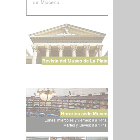
del Mioceno
Revista del Museo de La Plata
Horarios sede Museo
Lunes, miércoles y viernes: 8 a 14hs.
Martes y jueves: 8 a 17hs.