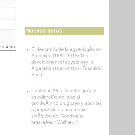
Nuevos libros
traseña
El desarrollo de la egiptologÃ­a en
Argentina (1884-2015) The
development of egyptology in
Argentina (1884-2015) / Fuscaldo,
Perla
ContribuciÃ³n a la petrologÃ­a y
estratigrafÃ­a del glacial
gondwÃ¡nico uruguayo y apuntes
a propÃ³sito de un croquis
sinÃ³ptico del Gondwana
brasileÃ±o / Walther, K.