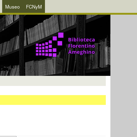
Museo
FCNyM