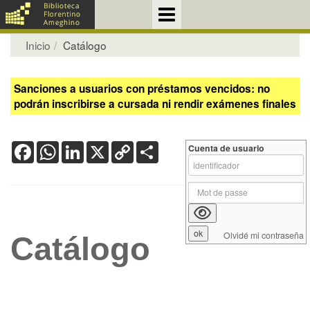
Inicio
Catálogo
Sanciones a usuarios con préstamos vencidos: no
podrán inscribirse a cursada ni rendir exámenes finales
Facebook
WhatsApp
LinkedIn
X
Copy
Share
Cuenta de usuario
Link
Olvidé mi contraseña
Catálogo