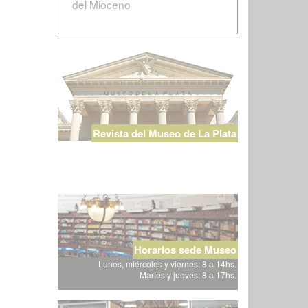
del Mioceno
Revista del Museo de La Plata
Horarios sede Museo
Lunes, miércoles y viernes: 8 a 14hs.
Martes y jueves: 8 a 17hs.