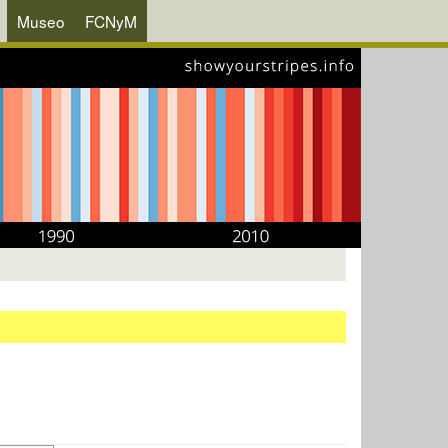
Museo
FCNyM