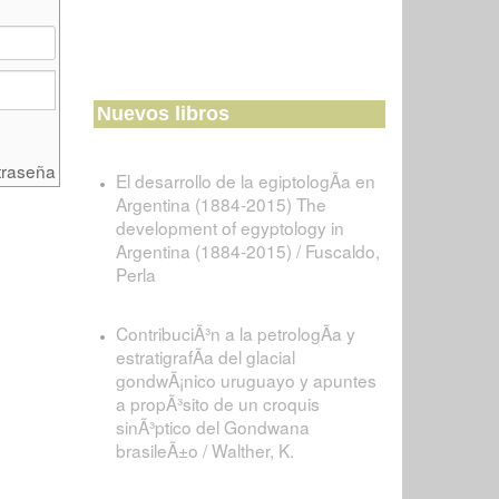
Nuevos libros
traseña
El desarrollo de la egiptologÃ­a en
Argentina (1884-2015) The
development of egyptology in
Argentina (1884-2015) / Fuscaldo,
Perla
ContribuciÃ³n a la petrologÃ­a y
estratigrafÃ­a del glacial
gondwÃ¡nico uruguayo y apuntes
a propÃ³sito de un croquis
sinÃ³ptico del Gondwana
brasileÃ±o / Walther, K.