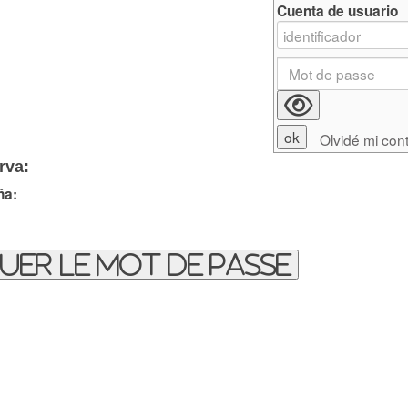
Cuenta de usuario
Olvidé mi con
rva:
ña:
uer le mot de passe