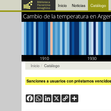
Inicio
Noticias
Catálogo
Inicio
Catálogo
Sanciones a usuarios con préstamos vencidos:
Facebook
WhatsApp
LinkedIn
X
Copy
Share
Link