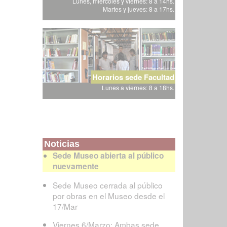
Lunes, miércoles y viernes: 8 a 14hs.
Martes y jueves: 8 a 17hs.
Horarios sede Facultad
Lunes a viernes: 8 a 18hs.
Noticias
Sede Museo abierta al público
nuevamente
Sede Museo cerrada al público
por obras en el Museo desde el
17/Mar
Viernes 6/Marzo: Ambas sede