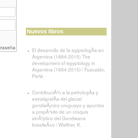
Nuevos libros
traseña
El desarrollo de la egiptologÃ­a en
Argentina (1884-2015) The
development of egyptology in
Argentina (1884-2015) / Fuscaldo,
Perla
ContribuciÃ³n a la petrologÃ­a y
estratigrafÃ­a del glacial
gondwÃ¡nico uruguayo y apuntes
a propÃ³sito de un croquis
sinÃ³ptico del Gondwana
brasileÃ±o / Walther, K.