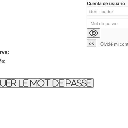
Cuenta de usuario
Olvidé mi con
rva:
ña:
uer le mot de passe