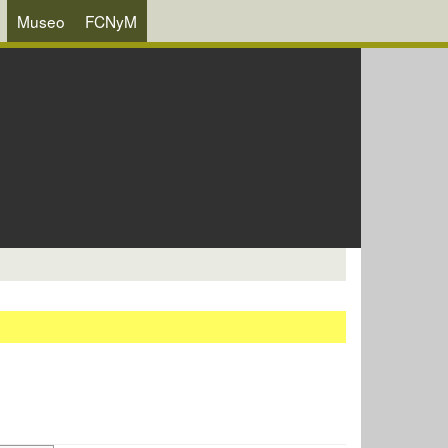
Museo
FCNyM