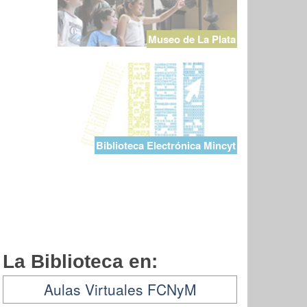
Museo de La Plata
Biblioteca Electrónica Mincyt
La Biblioteca en:
Aulas Virtuales FCNyM