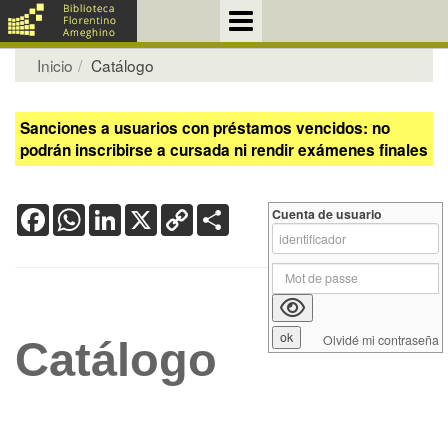
Inicio
Catálogo
Sanciones a usuarios con préstamos vencidos: no
podrán inscribirse a cursada ni rendir exámenes finales
Facebook
WhatsApp
LinkedIn
X
Copy
Share
Cuenta de usuario
Link
Olvidé mi contraseña
Catálogo