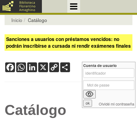
Inicio
Catálogo
Sanciones a usuarios con préstamos vencidos: no
podrán inscribirse a cursada ni rendir exámenes finales
Facebook
WhatsApp
LinkedIn
X
Copy
Share
Cuenta de usuario
Link
Olvidé mi contraseña
Catálogo