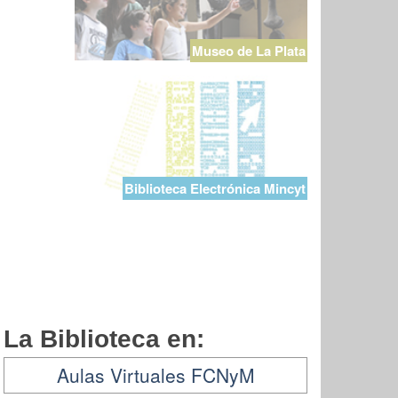
Museo de La Plata
Biblioteca Electrónica Mincyt
La Biblioteca en:
Aulas Virtuales FCNyM