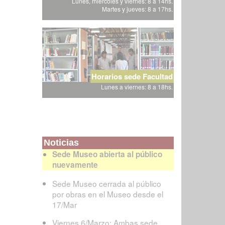
Lunes, miércoles y viernes: 8 a 14hs.
Martes y jueves: 8 a 17hs.
Horarios sede Facultad
Lunes a viernes: 8 a 18hs.
Noticias
Sede Museo abierta al público
nuevamente
Sede Museo cerrada al público
por obras en el Museo desde el
17/Mar
Viernes 6/Marzo: Ambas sede