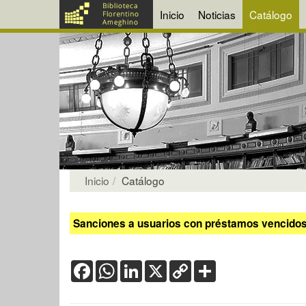
Inicio
Noticias
Catálogo
Inicio
Catálogo
Sanciones a usuarios con préstamos vencidos:
Facebook
WhatsApp
LinkedIn
X
Copy
Share
Link