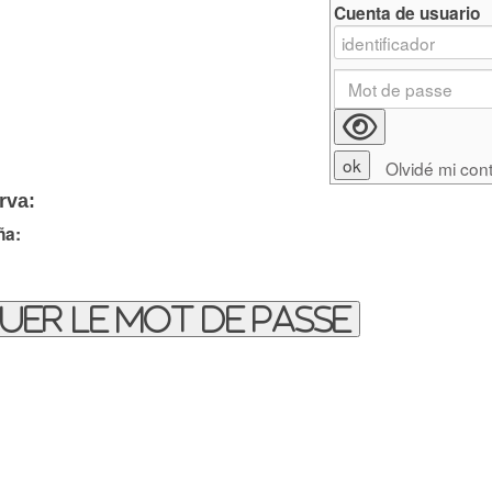
Cuenta de usuario
Olvidé mi con
rva:
ña:
uer le mot de passe