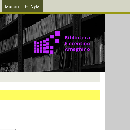
Museo
FCNyM