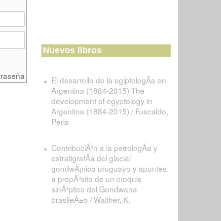
Nuevos libros
traseña
El desarrollo de la egiptologÃ­a en
Argentina (1884-2015) The
development of egyptology in
Argentina (1884-2015) / Fuscaldo,
Perla
ContribuciÃ³n a la petrologÃ­a y
estratigrafÃ­a del glacial
gondwÃ¡nico uruguayo y apuntes
a propÃ³sito de un croquis
sinÃ³ptico del Gondwana
brasileÃ±o / Walther, K.