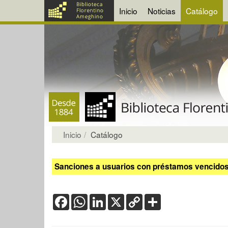
Inicio
Noticias
Catálogo
Inicio
Catálogo
Sanciones a usuarios con préstamos vencidos:
Facebook
WhatsApp
LinkedIn
X
Copy
Share
Link