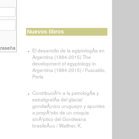
Nuevos libros
traseña
El desarrollo de la egiptologÃ­a en
Argentina (1884-2015) The
development of egyptology in
Argentina (1884-2015) / Fuscaldo,
Perla
ContribuciÃ³n a la petrologÃ­a y
estratigrafÃ­a del glacial
gondwÃ¡nico uruguayo y apuntes
a propÃ³sito de un croquis
sinÃ³ptico del Gondwana
brasileÃ±o / Walther, K.