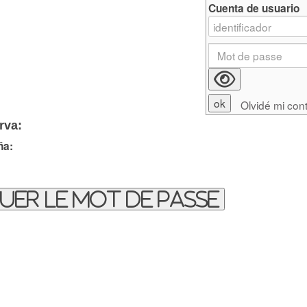
Cuenta de usuario
Olvidé mi con
rva:
ña:
uer le mot de passe