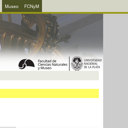
Museo
FCNyM