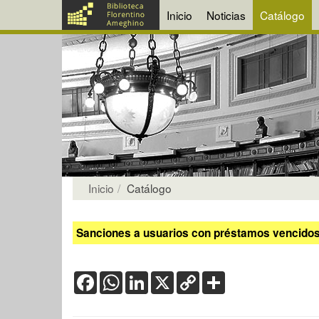
Inicio
Noticias
Catálogo
Inicio
Catálogo
Sanciones a usuarios con préstamos vencidos:
Facebook
WhatsApp
LinkedIn
X
Copy
Share
Link