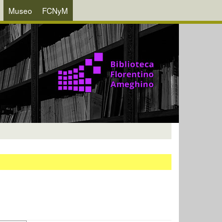
Museo
FCNyM