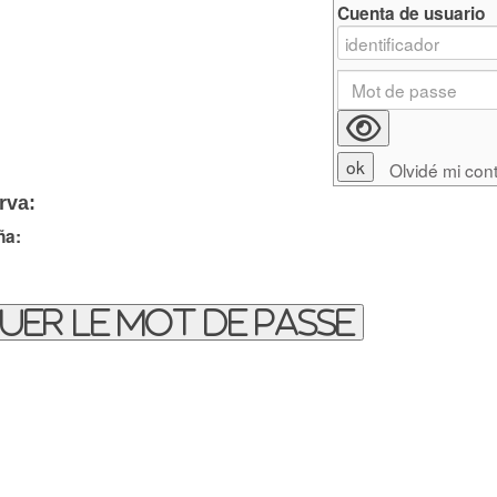
Cuenta de usuario
Olvidé mi con
rva:
ña:
uer le mot de passe