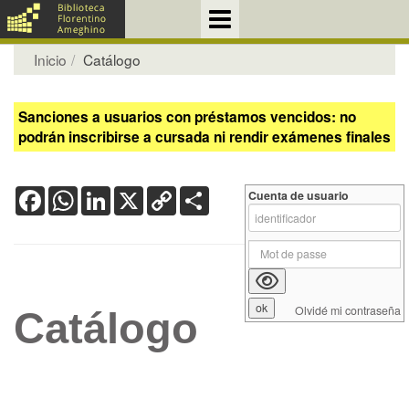
Inicio
Catálogo
Sanciones a usuarios con préstamos vencidos: no
podrán inscribirse a cursada ni rendir exámenes finales
Facebook
WhatsApp
LinkedIn
X
Copy
Share
Cuenta de usuario
Link
Olvidé mi contraseña
Catálogo