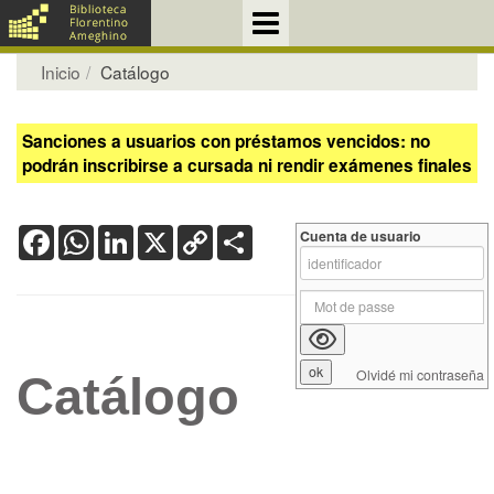
Inicio
Catálogo
Sanciones a usuarios con préstamos vencidos: no
podrán inscribirse a cursada ni rendir exámenes finales
Facebook
WhatsApp
LinkedIn
X
Copy
Share
Cuenta de usuario
Link
Olvidé mi contraseña
Catálogo