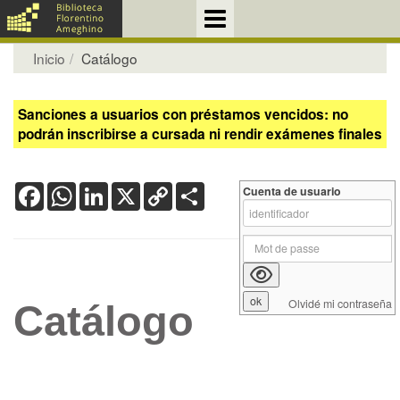
Inicio
Catálogo
Sanciones a usuarios con préstamos vencidos: no
podrán inscribirse a cursada ni rendir exámenes finales
Facebook
WhatsApp
LinkedIn
X
Copy
Share
Cuenta de usuario
Link
Olvidé mi contraseña
Catálogo