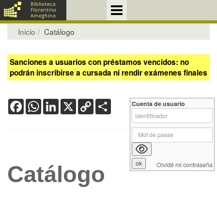
Inicio
Catálogo
Sanciones a usuarios con préstamos vencidos: no
podrán inscribirse a cursada ni rendir exámenes finales
Facebook
WhatsApp
LinkedIn
X
Copy
Share
Cuenta de usuario
Link
Olvidé mi contraseña
Catálogo