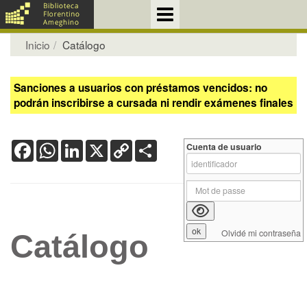
Inicio
Catálogo
Sanciones a usuarios con préstamos vencidos: no
podrán inscribirse a cursada ni rendir exámenes finales
Facebook
WhatsApp
LinkedIn
X
Copy
Share
Cuenta de usuario
Link
Olvidé mi contraseña
Catálogo