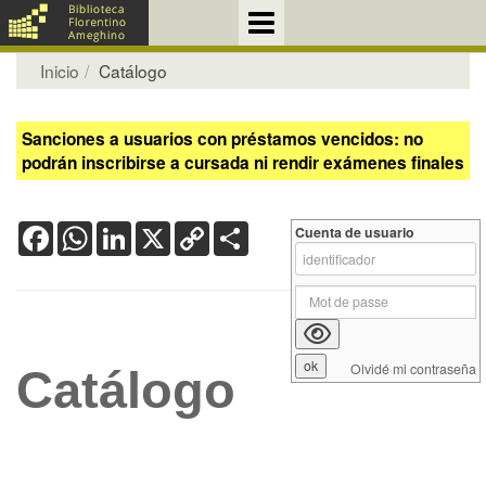
Inicio
Catálogo
Sanciones a usuarios con préstamos vencidos: no
podrán inscribirse a cursada ni rendir exámenes finales
Facebook
WhatsApp
LinkedIn
X
Copy
Share
Cuenta de usuario
Link
Olvidé mi contraseña
Catálogo