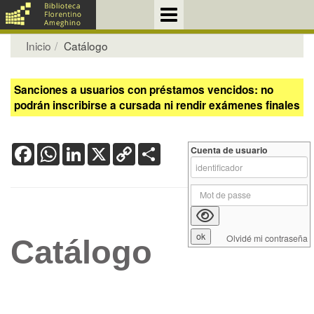
Inicio
Catálogo
Sanciones a usuarios con préstamos vencidos: no
podrán inscribirse a cursada ni rendir exámenes finales
Facebook
WhatsApp
LinkedIn
X
Copy
Share
Cuenta de usuario
Link
Olvidé mi contraseña
Catálogo