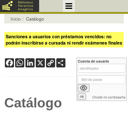
Inicio
Catálogo
Sanciones a usuarios con préstamos vencidos: no
podrán inscribirse a cursada ni rendir exámenes finales
Facebook
WhatsApp
LinkedIn
X
Copy
Share
Cuenta de usuario
Link
Olvidé mi contraseña
Catálogo