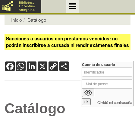
Inicio
Catálogo
Sanciones a usuarios con préstamos vencidos: no
podrán inscribirse a cursada ni rendir exámenes finales
Facebook
WhatsApp
LinkedIn
X
Copy
Share
Cuenta de usuario
Link
Olvidé mi contraseña
Catálogo