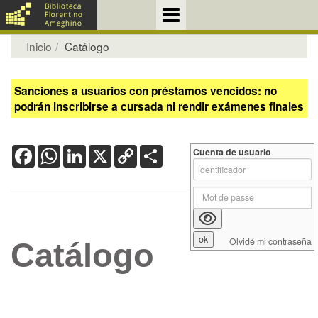
Inicio
Catálogo
Sanciones a usuarios con préstamos vencidos: no
podrán inscribirse a cursada ni rendir exámenes finales
Facebook
WhatsApp
LinkedIn
X
Copy
Share
Cuenta de usuario
Link
Olvidé mi contraseña
Catálogo