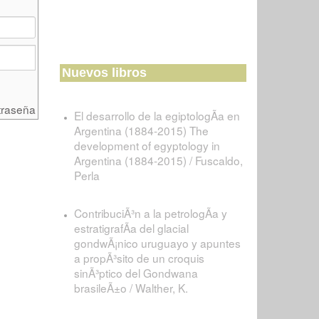
Nuevos libros
traseña
El desarrollo de la egiptologÃ­a en
Argentina (1884-2015) The
development of egyptology in
Argentina (1884-2015) / Fuscaldo,
Perla
ContribuciÃ³n a la petrologÃ­a y
estratigrafÃ­a del glacial
gondwÃ¡nico uruguayo y apuntes
a propÃ³sito de un croquis
sinÃ³ptico del Gondwana
brasileÃ±o / Walther, K.