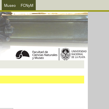
Museo
FCNyM