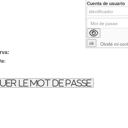
Cuenta de usuario
Olvidé mi con
rva:
ña:
uer le mot de passe