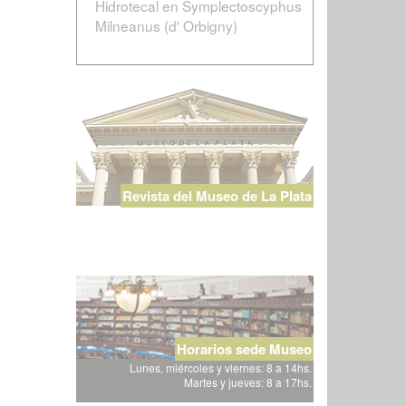
Hidrotecal en Symplectoscyphus
Milneanus (d' Orbigny)
Revista del Museo de La Plata
Horarios sede Museo
Lunes, miércoles y viernes: 8 a 14hs.
Martes y jueves: 8 a 17hs.