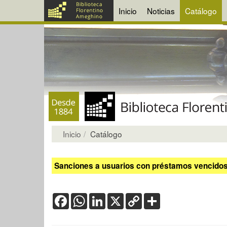
Inicio
Noticias
Catálogo
Inicio
Catálogo
Sanciones a usuarios con préstamos vencidos:
Facebook
WhatsApp
LinkedIn
X
Copy
Share
Link