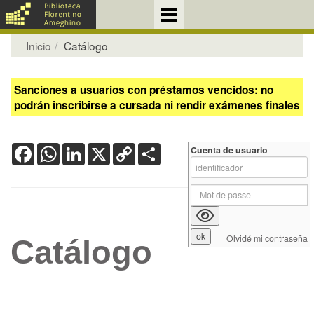
Inicio
Catálogo
Sanciones a usuarios con préstamos vencidos: no
podrán inscribirse a cursada ni rendir exámenes finales
Facebook
WhatsApp
LinkedIn
X
Copy
Share
Cuenta de usuario
Link
Olvidé mi contraseña
Catálogo