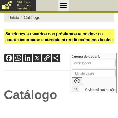
Inicio
Catálogo
Sanciones a usuarios con préstamos vencidos: no
podrán inscribirse a cursada ni rendir exámenes finales
Facebook
WhatsApp
LinkedIn
X
Copy
Share
Cuenta de usuario
Link
Olvidé mi contraseña
Catálogo