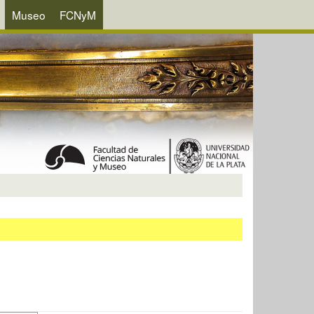
Museo
FCNyM