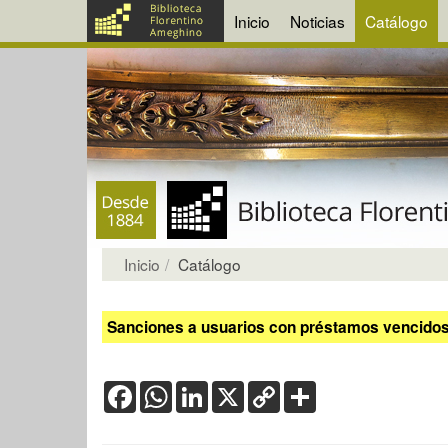
Inicio
Noticias
Catálogo
Inicio
Catálogo
Sanciones a usuarios con préstamos vencidos:
Facebook
WhatsApp
LinkedIn
X
Copy
Share
Link