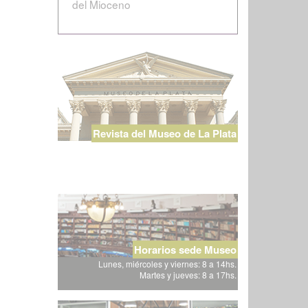
del Mioceno
Revista del Museo de La Plata
Horarios sede Museo
Lunes, miércoles y viernes: 8 a 14hs.
Martes y jueves: 8 a 17hs.