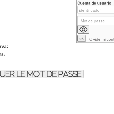
Cuenta de usuario
Olvidé mi con
rva:
ña:
uer le mot de passe