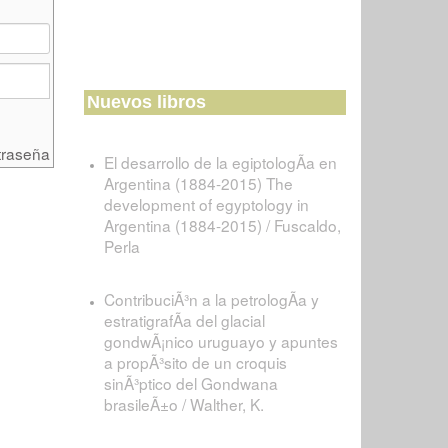
Nuevos libros
traseña
El desarrollo de la egiptologÃ­a en
Argentina (1884-2015) The
development of egyptology in
Argentina (1884-2015) / Fuscaldo,
Perla
ContribuciÃ³n a la petrologÃ­a y
estratigrafÃ­a del glacial
gondwÃ¡nico uruguayo y apuntes
a propÃ³sito de un croquis
sinÃ³ptico del Gondwana
brasileÃ±o / Walther, K.