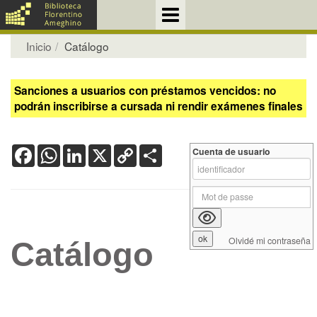
Inicio
Catálogo
Sanciones a usuarios con préstamos vencidos: no
podrán inscribirse a cursada ni rendir exámenes finales
Facebook
WhatsApp
LinkedIn
X
Copy
Share
Cuenta de usuario
Link
Olvidé mi contraseña
Catálogo