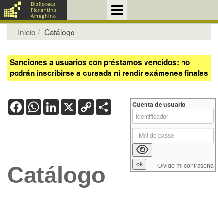
Inicio
Catálogo
Sanciones a usuarios con préstamos vencidos: no
podrán inscribirse a cursada ni rendir exámenes finales
Facebook
WhatsApp
LinkedIn
X
Copy
Share
Cuenta de usuario
Link
Olvidé mi contraseña
Catálogo