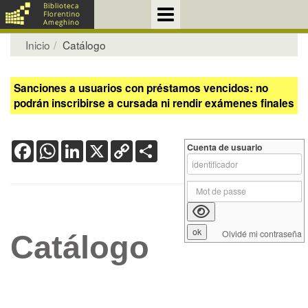
Inicio
Catálogo
Sanciones a usuarios con préstamos vencidos: no
podrán inscribirse a cursada ni rendir exámenes finales
Facebook
WhatsApp
LinkedIn
X
Copy
Share
Cuenta de usuario
Link
Olvidé mi contraseña
Catálogo