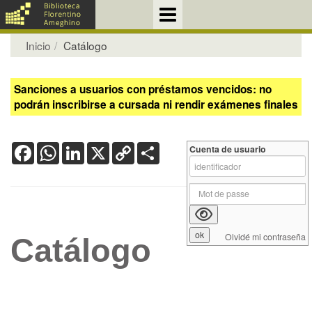
Inicio
Catálogo
Sanciones a usuarios con préstamos vencidos: no
podrán inscribirse a cursada ni rendir exámenes finales
Facebook
WhatsApp
LinkedIn
X
Copy
Share
Cuenta de usuario
Link
Olvidé mi contraseña
Catálogo