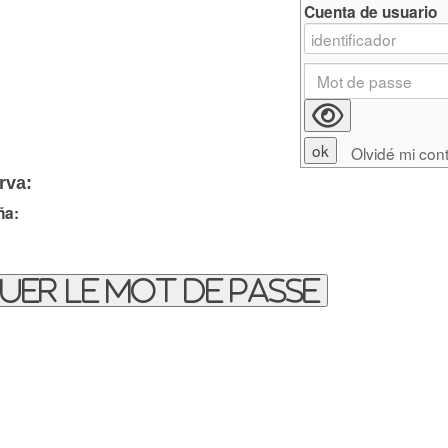
Cuenta de usuario
Olvidé mi con
rva:
ña:
uer le mot de passe