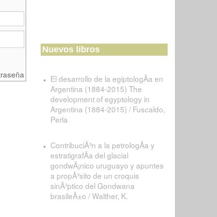
Nuevos libros
traseña
El desarrollo de la egiptologÃ­a en
Argentina (1884-2015) The
development of egyptology in
Argentina (1884-2015) / Fuscaldo,
Perla
ContribuciÃ³n a la petrologÃ­a y
estratigrafÃ­a del glacial
gondwÃ¡nico uruguayo y apuntes
a propÃ³sito de un croquis
sinÃ³ptico del Gondwana
brasileÃ±o / Walther, K.