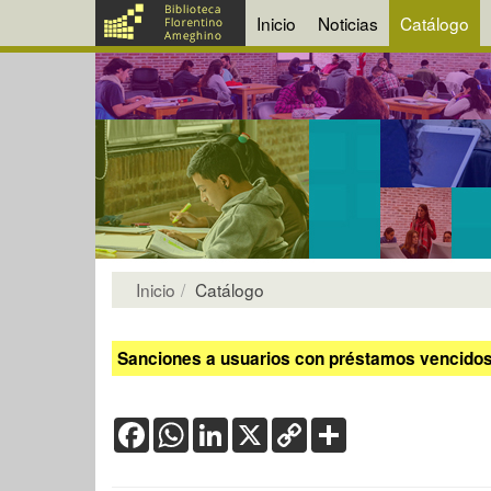
Inicio
Noticias
Catálogo
Inicio
Catálogo
Sanciones a usuarios con préstamos vencidos:
Facebook
WhatsApp
LinkedIn
X
Copy
Share
Link