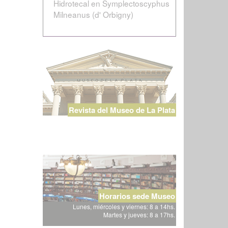
Hidrotecal en Symplectoscyphus
Milneanus (d' Orbigny)
Revista del Museo de La Plata
Horarios sede Museo
Lunes, miércoles y viernes: 8 a 14hs.
Martes y jueves: 8 a 17hs.