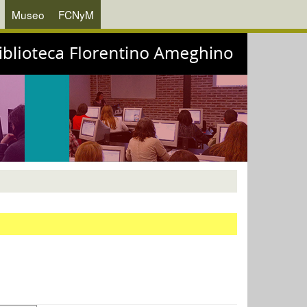
Museo
FCNyM