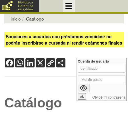
Inicio
Catálogo
Sanciones a usuarios con préstamos vencidos: no
podrán inscribirse a cursada ni rendir exámenes finales
Facebook
WhatsApp
LinkedIn
X
Copy
Share
Cuenta de usuario
Link
Olvidé mi contraseña
Catálogo