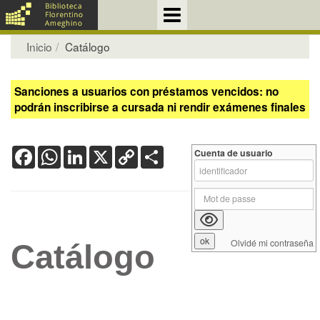
Inicio
Catálogo
Sanciones a usuarios con préstamos vencidos: no
podrán inscribirse a cursada ni rendir exámenes finales
Facebook
WhatsApp
LinkedIn
X
Copy
Share
Cuenta de usuario
Link
Olvidé mi contraseña
Catálogo