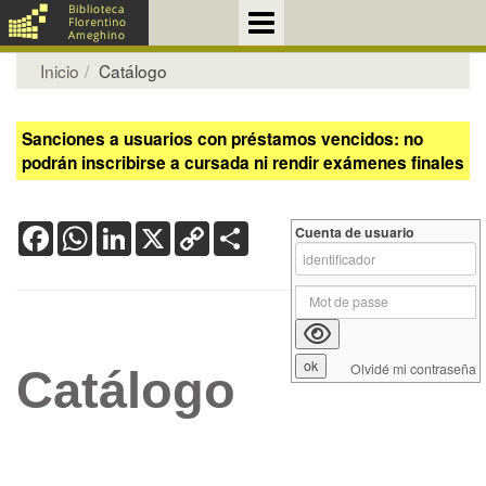
Inicio
Catálogo
Sanciones a usuarios con préstamos vencidos: no
podrán inscribirse a cursada ni rendir exámenes finales
Facebook
WhatsApp
LinkedIn
X
Copy
Share
Cuenta de usuario
Link
Olvidé mi contraseña
Catálogo