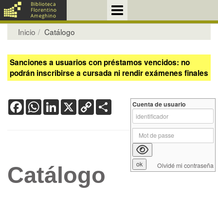
Inicio
Catálogo
Sanciones a usuarios con préstamos vencidos: no
podrán inscribirse a cursada ni rendir exámenes finales
Facebook
WhatsApp
LinkedIn
X
Copy
Share
Cuenta de usuario
Link
Olvidé mi contraseña
Catálogo