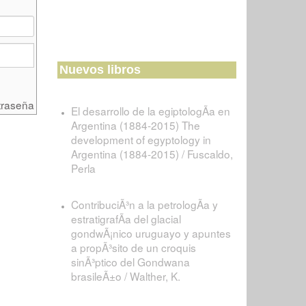
Nuevos libros
traseña
El desarrollo de la egiptologÃ­a en
Argentina (1884-2015) The
development of egyptology in
Argentina (1884-2015) / Fuscaldo,
Perla
ContribuciÃ³n a la petrologÃ­a y
estratigrafÃ­a del glacial
gondwÃ¡nico uruguayo y apuntes
a propÃ³sito de un croquis
sinÃ³ptico del Gondwana
brasileÃ±o / Walther, K.