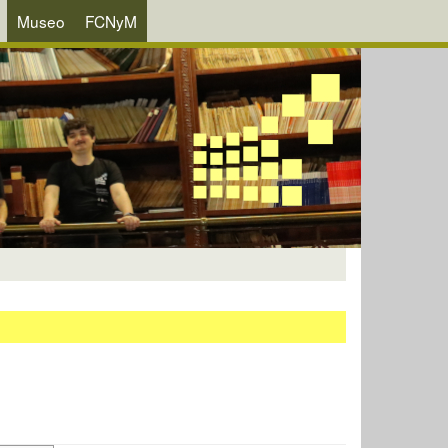
Museo
FCNyM