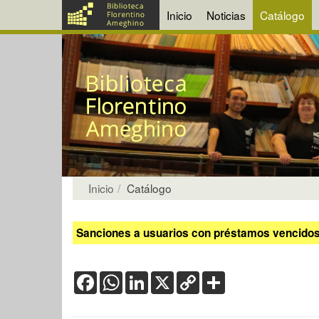
Inicio
Noticias
Catálogo
Inicio
Catálogo
Sanciones a usuarios con préstamos vencidos:
Facebook
WhatsApp
LinkedIn
X
Copy
Share
Link