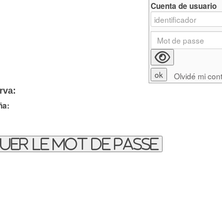
Cuenta de usuario
Olvidé mi con
rva:
ña:
uer le mot de passe