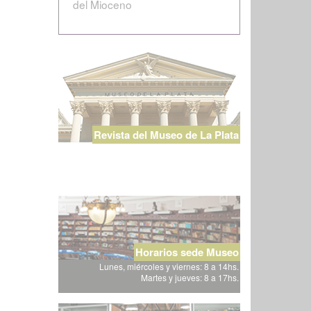
del Mioceno
Revista del Museo de La Plata
Horarios sede Museo
Lunes, miércoles y viernes: 8 a 14hs.
Martes y jueves: 8 a 17hs.