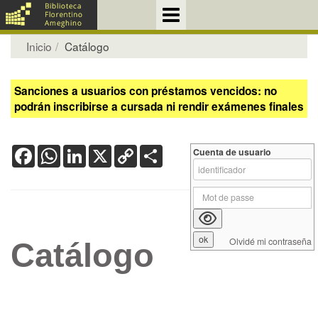
Inicio
Catálogo
Sanciones a usuarios con préstamos vencidos: no
podrán inscribirse a cursada ni rendir exámenes finales
Facebook
WhatsApp
LinkedIn
X
Copy
Share
Cuenta de usuario
Link
Olvidé mi contraseña
Catálogo