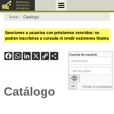
Inicio
Catálogo
Sanciones a usuarios con préstamos vencidos: no
podrán inscribirse a cursada ni rendir exámenes finales
Facebook
WhatsApp
LinkedIn
X
Copy
Share
Cuenta de usuario
Link
Olvidé mi contraseña
Catálogo