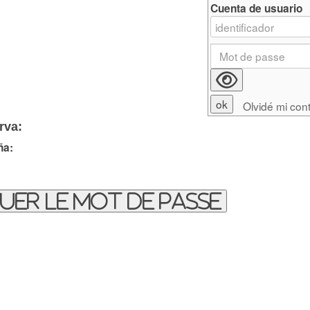
Cuenta de usuario
Olvidé mi con
rva:
ña:
uer le mot de passe