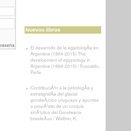
Nuevos libros
traseña
El desarrollo de la egiptologÃ­a en
Argentina (1884-2015) The
development of egyptology in
Argentina (1884-2015) / Fuscaldo,
Perla
ContribuciÃ³n a la petrologÃ­a y
estratigrafÃ­a del glacial
gondwÃ¡nico uruguayo y apuntes
a propÃ³sito de un croquis
sinÃ³ptico del Gondwana
brasileÃ±o / Walther, K.