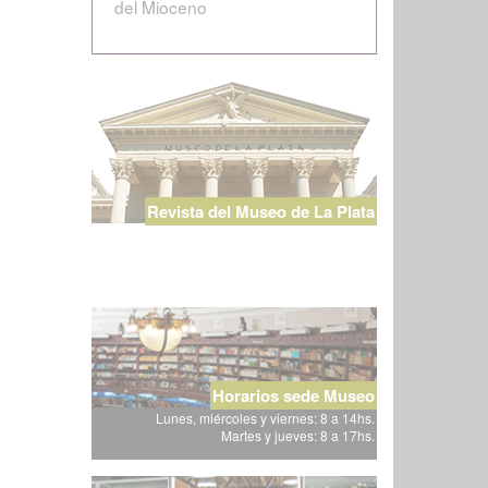
del Mioceno
Revista del Museo de La Plata
Horarios sede Museo
Lunes, miércoles y viernes: 8 a 14hs.
Martes y jueves: 8 a 17hs.