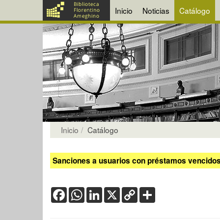
Inicio
Noticias
Catálogo
Inicio
Catálogo
Sanciones a usuarios con préstamos vencidos:
Facebook
WhatsApp
LinkedIn
X
Copy
Share
Link