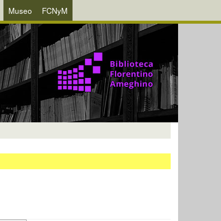
Museo
FCNyM