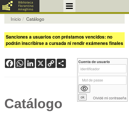
Inicio
Catálogo
Sanciones a usuarios con préstamos vencidos: no
podrán inscribirse a cursada ni rendir exámenes finales
Facebook
WhatsApp
LinkedIn
X
Copy
Share
Cuenta de usuario
Link
Olvidé mi contraseña
Catálogo