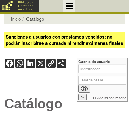
Inicio
Catálogo
Sanciones a usuarios con préstamos vencidos: no
podrán inscribirse a cursada ni rendir exámenes finales
Facebook
WhatsApp
LinkedIn
X
Copy
Share
Cuenta de usuario
Link
Olvidé mi contraseña
Catálogo