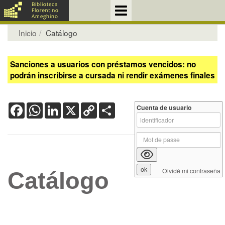
Inicio
Catálogo
Sanciones a usuarios con préstamos vencidos: no
podrán inscribirse a cursada ni rendir exámenes finales
Facebook
WhatsApp
LinkedIn
X
Copy
Share
Cuenta de usuario
Link
Olvidé mi contraseña
Catálogo