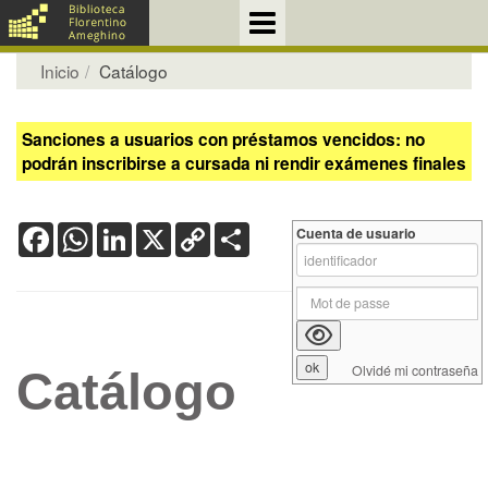
Inicio
Catálogo
Sanciones a usuarios con préstamos vencidos: no
podrán inscribirse a cursada ni rendir exámenes finales
Facebook
WhatsApp
LinkedIn
X
Copy
Share
Cuenta de usuario
Link
Olvidé mi contraseña
Catálogo