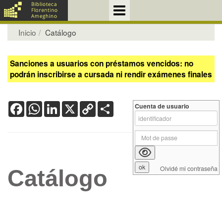
Inicio
Catálogo
Sanciones a usuarios con préstamos vencidos: no
podrán inscribirse a cursada ni rendir exámenes finales
Facebook
WhatsApp
LinkedIn
X
Copy
Share
Cuenta de usuario
Link
Olvidé mi contraseña
Catálogo